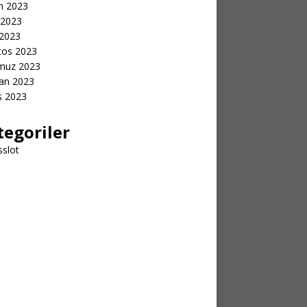
m 2023
 2023
 2023
tos 2023
uz 2023
ran 2023
s 2023
tegoriler
slot