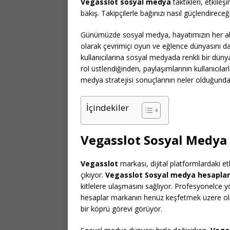
Vegasslot sosyal medya
taktikleri, etkile
bakış. Takipçilerle bağınızı nasıl güçlendireceğ
Günümüzde sosyal medya, hayatımızın her alan
olarak çevrimiçi oyun ve eğlence dünyasını d
kullanıcılarına sosyal medyada renkli bir dün
rol üstlendiğinden, paylaşımlarının kullanıcılar
medya stratejisi sonuçlarının neler olduğund
İçindekiler
Vegasslot Sosyal Medya
Vegasslot
markası, dijital platformlardaki etk
çıkıyor.
Vegasslot Sosyal medya hesaplar
kitlelere ulaşmasını sağlıyor. Profesyonelce 
hesaplar markanın henüz keşfetmek üzere olduğ
bir köprü görevi görüyor.