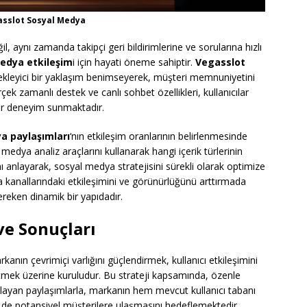
sslot Sosyal Medya
, aynı zamanda takipçi geri bildirimlerine ve sorularına hızlı
edya etkileşim
i için hayati öneme sahiptir.
Vegasslot
stekleyici bir yaklaşım benimseyerek, müşteri memnuniyetini
ek zamanlı destek ve canlı sohbet özellikleri, kullanıcılar
 bir deneyim sunmaktadır.
a paylaşımları
‘nın etkileşim oranlarının belirlenmesinde
 medya analiz araçlarını kullanarak hangi içerik türlerinin
ını anlayarak, sosyal medya stratejisini sürekli olarak optimize
kanallarındaki etkileşimini ve görünürlüğünü arttırmada
gereken dinamik bir yapıdadır.
ve Sonuçları
rkanın çevrimiçi varlığını güçlendirmek, kullanıcı etkileşimini
tmek üzerine kuruludur. Bu strateji kapsamında, özenle
layan paylaşımlarla, markanın hem mevcut kullanıcı tabanı
hem de potansiyel müşterilere ulaşmasını hedeflemektedir.