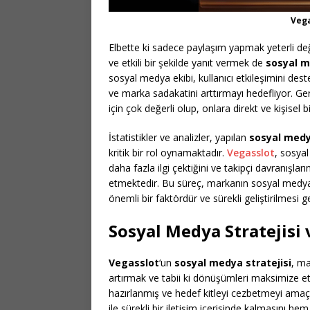
Vega
Elbette ki sadece paylaşım yapmak yeterli değil
ve etkili bir şekilde yanıt vermek de
sosyal m
sosyal medya ekibi, kullanıcı etkileşimini de
ve marka sadakatini arttırmayı hedefliyor. Gerç
için çok değerli olup, onlara direkt ve kişisel
İstatistikler ve analizler, yapılan
sosyal medy
kritik bir rol oynamaktadır.
Vegasslot
, sosyal
daha fazla ilgi çektiğini ve takipçi davranışlar
etmektedir. Bu süreç, markanın sosyal medya 
önemli bir faktördür ve sürekli geliştirilmesi 
Sosyal Medya Stratejisi 
Vegasslot
‘un
sosyal medya stratejisi
, ma
artırmak ve tabii ki dönüşümleri maksimize e
hazırlanmış ve hedef kitleyi cezbetmeyi amaç
ile sürekli bir iletişim içerisinde kalmasını 