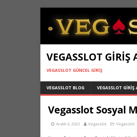
VEGASSLOT GIRIŞ 
VEGASSLOT GÜNCEL GIRIŞ
VEGASSLOT BLOG
VEGASSLOT GIRIŞ
Vegasslot Sosyal 
Aralık 6, 2023
Vegasslot
Vegasslot