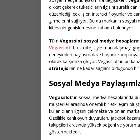
Sosyal medya dünyası hızla değişirken,
Vega
dikkat çekerek tüketicilerin ilgisini sürekli c
düzenlediği çekilişler, interaktif oyunlar ve ca
girmelerini sağlıyor. Bu da markanın sosyal m
kitlesinin genişlemesine katkıda bulunuyor.
Tüm
Vegasslot sosyal medya hesapları
n
Vegasslot
, bu stratejisiyle markalaşmayı güçl
deneyimleri paylaşmak ve başarılı kampanyalar
olarak karşımıza çıkıyor. Vegasslot’un bu kana
stratejisi
nin ne kadar sağlam olduğunun bir k
Sosyal Medya Paylaşımla
Vegasslot
‘un sosyal medya hesaplarında düze
müşteriler arasında önemli bir etkileşim oluştu
kullanıcıların ilgisini çekmekte ve onları mark
Özellikle canlı oyun duyuruları, jackpot kazana
takipçileri arasında yüksek beğeni ve yorum 
göstermektedir.