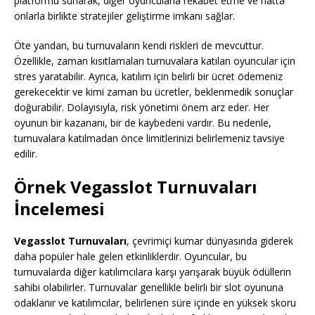
platformu sunarak, diğer oyuncularla rekabet etme ve hatta
onlarla birlikte stratejiler geliştirme imkanı sağlar.
Öte yandan, bu turnuvaların kendi riskleri de mevcuttur.
Özellikle, zaman kısıtlamaları turnuvalara katılan oyuncular için
stres yaratabilir. Ayrıca, katılım için belirli bir ücret ödemeniz
gerekecektir ve kimi zaman bu ücretler, beklenmedik sonuçlar
doğurabilir. Dolayısıyla, risk yönetimi önem arz eder. Her
oyunun bir kazananı, bir de kaybedeni vardır. Bu nedenle,
turnuvalara katılmadan önce limitlerinizi belirlemeniz tavsiye
edilir.
Örnek Vegasslot Turnuvaları
İncelemesi
Vegasslot Turnuvaları
, çevrimiçi kumar dünyasında giderek
daha popüler hale gelen etkinliklerdir. Oyuncular, bu
turnuvalarda diğer katılımcılara karşı yarışarak büyük ödüllerin
sahibi olabilirler. Turnuvalar genellikle belirli bir slot oyununa
odaklanır ve katılımcılar, belirlenen süre içinde en yüksek skoru