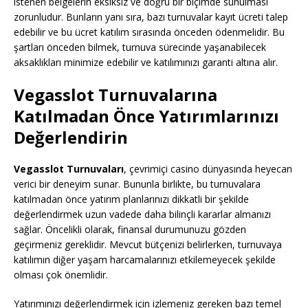
istenen belgelerin eksiksiz ve doğru bir biçimde sunulması
zorunludur. Bunların yanı sıra, bazı turnuvalar kayıt ücreti talep
edebilir ve bu ücret katılım sırasında önceden ödenmelidir. Bu
şartları önceden bilmek, turnuva sürecinde yaşanabilecek
aksaklıkları minimize edebilir ve katılımınızı garanti altına alır.
Vegasslot Turnuvalarına
Katılmadan Önce Yatırımlarınızı
Değerlendirin
Vegasslot Turnuvaları
, çevrimiçi casino dünyasında heyecan
verici bir deneyim sunar. Bununla birlikte, bu turnuvalara
katılmadan önce yatırım planlarınızı dikkatli bir şekilde
değerlendirmek uzun vadede daha bilinçli kararlar almanızı
sağlar. Öncelikli olarak, finansal durumunuzu gözden
geçirmeniz gereklidir. Mevcut bütçenizi belirlerken, turnuvaya
katılımın diğer yaşam harcamalarınızı etkilemeyecek şekilde
olması çok önemlidir.
Yatırımınızı değerlendirmek için izlemeniz gereken bazı temel