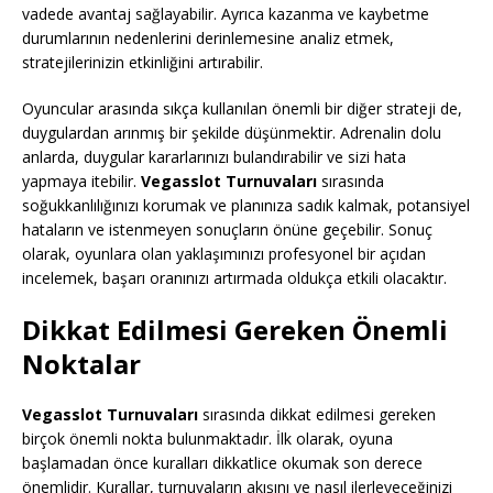
vadede avantaj sağlayabilir. Ayrıca kazanma ve kaybetme
durumlarının nedenlerini derinlemesine analiz etmek,
stratejilerinizin etkinliğini artırabilir.
Oyuncular arasında sıkça kullanılan önemli bir diğer strateji de,
duygulardan arınmış bir şekilde düşünmektir. Adrenalin dolu
anlarda, duygular kararlarınızı bulandırabilir ve sizi hata
yapmaya itebilir.
Vegasslot Turnuvaları
sırasında
soğukkanlılığınızı korumak ve planınıza sadık kalmak, potansiyel
hataların ve istenmeyen sonuçların önüne geçebilir. Sonuç
olarak, oyunlara olan yaklaşımınızı profesyonel bir açıdan
incelemek, başarı oranınızı artırmada oldukça etkili olacaktır.
Dikkat Edilmesi Gereken Önemli
Noktalar
Vegasslot Turnuvaları
sırasında dikkat edilmesi gereken
birçok önemli nokta bulunmaktadır. İlk olarak, oyuna
başlamadan önce kuralları dikkatlice okumak son derece
önemlidir. Kurallar, turnuvaların akışını ve nasıl ilerleyeceğinizi