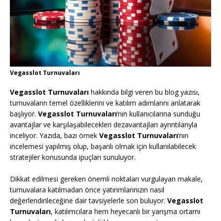
Vegasslot Turnuvaları
Vegasslot Turnuvaları
hakkında bilgi veren bu blog yazısı,
turnuvaların temel özelliklerini ve katılım adımlarını anlatarak
başlıyor.
Vegasslot Turnuvaları
‘nın kullanıcılarına sunduğu
avantajlar ve karşılaşabilecekleri dezavantajları ayrıntılarıyla
inceliyor. Yazıda, bazı örnek
Vegasslot Turnuvaları
‘nın
incelemesi yapılmış olup, başarılı olmak için kullanılabilecek
stratejiler konusunda ipuçları sunuluyor.
Dikkat edilmesi gereken önemli noktaları vurgulayan makale,
turnuvalara katılmadan önce yatırımlarınızın nasıl
değerlendirileceğine dair tavsiyelerle son buluyor.
Vegasslot
Turnuvaları
, katılımcılara hem heyecanlı bir yarışma ortamı