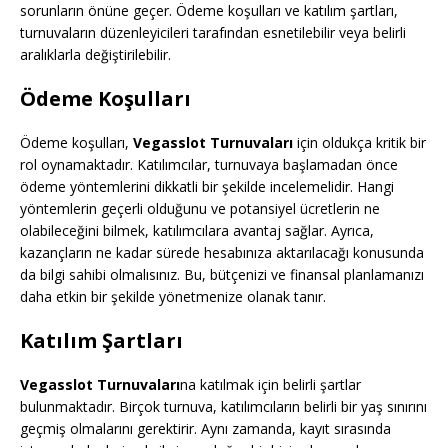
sorunların önüne geçer. Ödeme koşulları ve katılım şartları,
turnuvaların düzenleyicileri tarafından esnetilebilir veya belirli
aralıklarla değiştirilebilir.
Ödeme Koşulları
Ödeme koşulları,
Vegasslot Turnuvaları
için oldukça kritik bir
rol oynamaktadır. Katılımcılar, turnuvaya başlamadan önce
ödeme yöntemlerini dikkatli bir şekilde incelemelidir. Hangi
yöntemlerin geçerli olduğunu ve potansiyel ücretlerin ne
olabileceğini bilmek, katılımcılara avantaj sağlar. Ayrıca,
kazançların ne kadar sürede hesabınıza aktarılacağı konusunda
da bilgi sahibi olmalısınız. Bu, bütçenizi ve finansal planlamanızı
daha etkin bir şekilde yönetmenize olanak tanır.
Katılım Şartları
Vegasslot Turnuvaları
na katılmak için belirli şartlar
bulunmaktadır. Birçok turnuva, katılımcıların belirli bir yaş sınırını
geçmiş olmalarını gerektirir. Aynı zamanda, kayıt sırasında