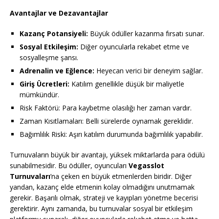
Avantajlar ve Dezavantajlar
Kazanç Potansiyeli:
Büyük ödüller kazanma fırsatı sunar.
Sosyal Etkileşim:
Diğer oyuncularla rekabet etme ve
sosyalleşme şansı.
Adrenalin ve Eğlence:
Heyecan verici bir deneyim sağlar.
Giriş Ücretleri:
Katılım genellikle düşük bir maliyetle
mümkündür.
Risk Faktörü: Para kaybetme olasılığı her zaman vardır.
Zaman Kısıtlamaları: Belli sürelerde oynamak gereklidir.
Bağımlılık Riski: Aşırı katılım durumunda bağımlılık yapabilir.
Turnuvaların büyük bir avantajı, yüksek miktarlarda para ödülü
sunabilmesidir. Bu ödüller, oyuncuları
Vegasslot
Turnuvaları
’na çeken en büyük etmenlerden biridir. Diğer
yandan, kazanç elde etmenin kolay olmadığını unutmamak
gerekir. Başarılı olmak, strateji ve kayıpları yönetme becerisi
gerektirir. Aynı zamanda, bu turnuvalar sosyal bir etkileşim