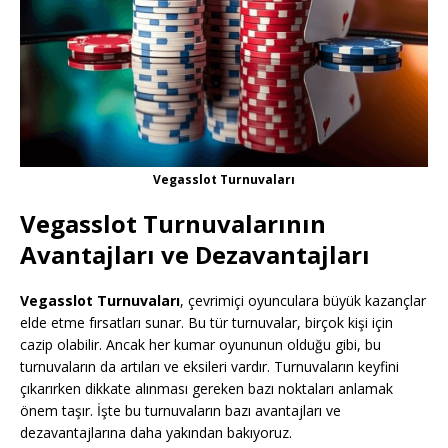
Vegasslot Turnuvaları
Vegasslot Turnuvalarının
Avantajları ve Dezavantajları
Vegasslot Turnuvaları
, çevrimiçi oyunculara büyük kazançlar
elde etme fırsatları sunar. Bu tür turnuvalar, birçok kişi için
cazip olabilir. Ancak her kumar oyununun olduğu gibi, bu
turnuvaların da artıları ve eksileri vardır. Turnuvaların keyfini
çıkarırken dikkate alınması gereken bazı noktaları anlamak
önem taşır. İşte bu turnuvaların bazı avantajları ve
dezavantajlarına daha yakından bakıyoruz.