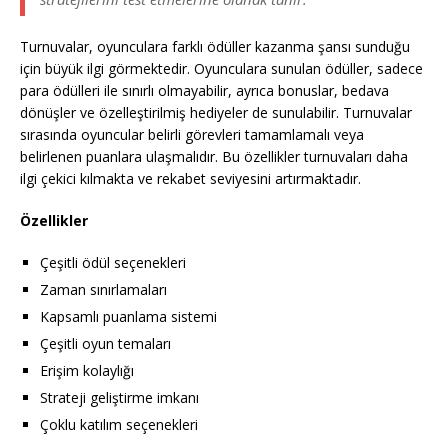
Turnuvalar, oyunculara farklı ödüller kazanma şansı sunduğu
için büyük ilgi görmektedir. Oyunculara sunulan ödüller, sadece
para ödülleri ile sınırlı olmayabilir, ayrıca bonuslar, bedava
dönüşler ve özelleştirilmiş hediyeler de sunulabilir. Turnuvalar
sırasında oyuncular belirli görevleri tamamlamalı veya
belirlenen puanlara ulaşmalıdır. Bu özellikler turnuvaları daha
ilgi çekici kılmakta ve rekabet seviyesini artırmaktadır.
Özellikler
Çeşitli ödül seçenekleri
Zaman sınırlamaları
Kapsamlı puanlama sistemi
Çeşitli oyun temaları
Erişim kolaylığı
Strateji geliştirme imkanı
Çoklu katılım seçenekleri